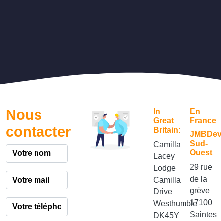
Nous
In
En
Great
France
contacter
Britain:
JMBDe
Sud-
Camilla
Ouest
Lacey
29 rue
Lodge
de la
Camilla
grève
Drive
17100
Westhumble
Saintes
DK45Y