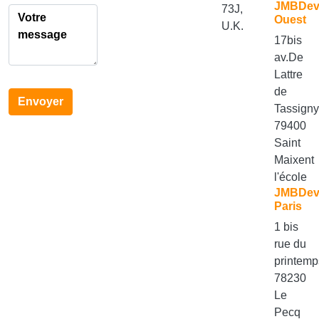
JMBDe
73J,
Ouest
U.K.
17bis
av.De
Lattre
de
Envoyer
Tassign
79400
Saint
Maixent
l'école
JMBDe
Paris
1 bis
rue du
printemp
78230
Le
Pecq